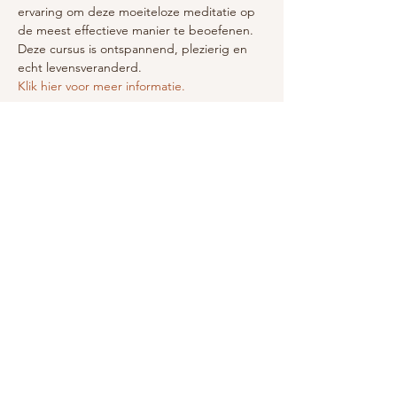
ervaring om deze moeiteloze meditatie op 
de meest effectieve manier te beoefenen. 
Deze cursus is ontspannend, plezierig en 
echt levensveranderd. 
Klik hier voor meer informatie.
Deel dit evenement
Debby Jane
Energetisch Gids |
© 2025 Debby Jane |
Verhelderaar | Vormgever
| Powered by
Alis Aquilae |
Algemene Voorwaarden
|
Privacy Verklaring