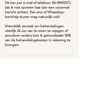
Dit kan per e-mail of telefoon: 06-49692373
(als ik niet opneem laat dan een voicemail
bericht achter). Een sms of WhatsApp-
berichtje sturen mag natuurlijk ook!
Vriendelijk verzoek om behandelingen
uiterlijk 24 uur van te voren te wijzigen of
annuleren anders ben ik genoodzaakt 50%
van de behandelingskosten in rekening te
brengen.
Contactgegevens
+ 31 6 49 69 23 73
hallo@debbyjane.nl
Colvenierstraat 2, 's-Hertogenbosch,
Netherlands