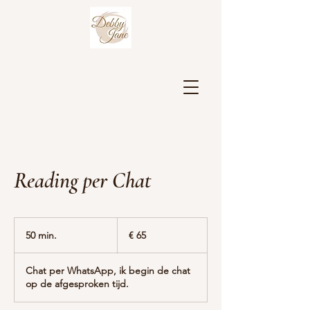
Reading per Chat
65
euro
50 min.
5
€ 65
0
m
Chat per WhatsApp, ik begin de chat
i
op de afgesproken tijd.
n
.